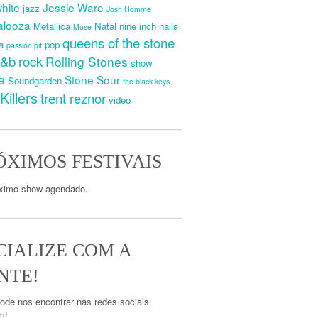
white
Jessie Ware
jazz
Josh Homme
palooza
Metallica
Natal
nine inch nails
Muse
queens of the stone
a
pop
passion pit
r&b
rock
Rolling Stones
show
e
Stone Sour
Soundgarden
the black keys
Killers
trent reznor
video
ÓXIMOS FESTIVAIS
ximo show agendado.
CIALIZE COM A
NTE!
ode nos encontrar nas redes sociais
m!