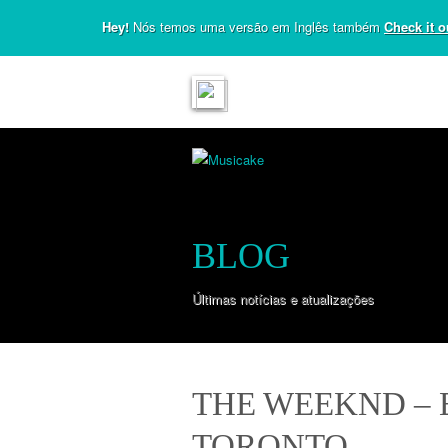
Hey!
Nós temos uma versão em Inglês também
Check it o
BLOG
Últimas notícias e atualizações
THE WEEKND – 
TORONTO