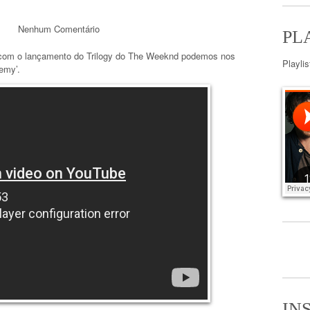
Nenhum Comentário
PL
 com o lançamento do Trilogy do The Weeknd podemos nos
Playli
emy’.
IN