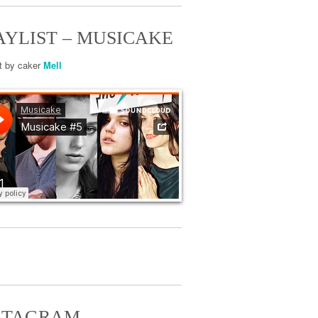
AYLIST – MUSICAKE
st by caker
Mell
STAGRAM