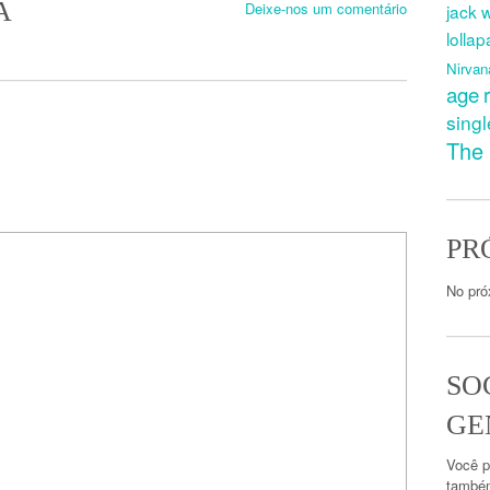
A
Deixe-nos um comentário
jack 
lolla
Nirvan
age
singl
The 
PR
No pró
SO
GE
Você p
també