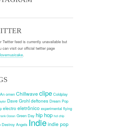
ITTER
r Twitter feed is currently unavailable but
 can visit our official twitter page
lovemusicake
.
GS
clipe
Chillwave
An omen
Coldplay
Dave Grohl
deftones
Dream Pop
aylor
eletrônico
electro
p
experimental
flying
hip hop
Green Day
rank Ocean
hot chip
Indie
indie pop
 Destroy Angels