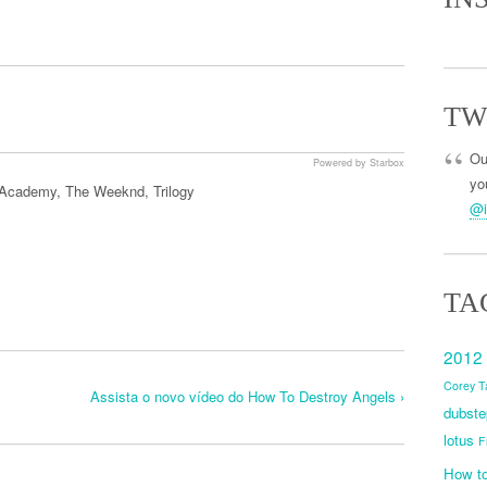
TW
Ou
Powered by Starbox
you
 Academy
,
The Weeknd
,
Trilogy
@i
TA
2012
Corey T
Assista o novo vídeo do How To Destroy Angels ›
dubste
lotus
F
How to