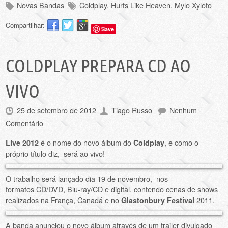
Novas Bandas
Coldplay
,
Hurts Like Heaven
,
Mylo Xyloto
Compartilhar:
Save
COLDPLAY PREPARA CD AO
VIVO
25 de setembro de 2012
Tiago Russo
Nenhum
Comentário
é o nome do novo álbum do
, e como o
Live 2012
Coldplay
próprio título diz, será ao vivo!
O trabalho será lançado dia 19 de novembro, nos
formatos CD/DVD, Blu-ray/CD e digital, contendo cenas de shows
realizados na França, Canadá e no
2011.
Glastonbury Festival
A banda anunciou o novo álbum através de um trailer divulgado