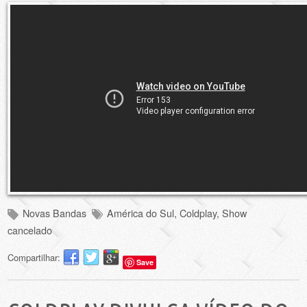
Novas Bandas
América do Sul
,
Coldplay
,
Show
cancelado
Compartilhar:
Save