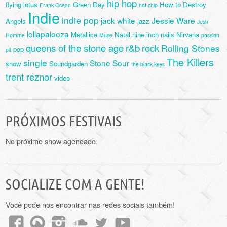
hip hop
flying lotus
Green Day
How to Destroy
Frank Ocean
hot chip
Indie
indie pop
jack white
Jessie Ware
Angels
jazz
Josh
lollapalooza
Metallica
Natal
nine inch nails
Nirvana
Homme
Muse
passion
queens of the stone age
r&b
rock
Rolling Stones
pop
pit
The Killers
single
Stone Sour
show
Soundgarden
the black keys
trent reznor
video
PRÓXIMOS FESTIVAIS
No próximo show agendado.
SOCIALIZE COM A GENTE!
Você pode nos encontrar nas redes sociais também!