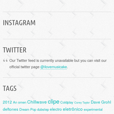
INSTAGRAM
TWITTER
Our Twitter feed is currently unavailable but you can visit our
official twitter page
@ilovemusicake
.
TAGS
clipe
Chillwave
2012
Dave Grohl
An omen
Coldplay
Corey Taylor
eletrônico
deftones
electro
Dream Pop
dubstep
experimental