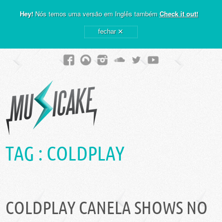
Hey!
Nós temos uma versão em Inglês também
Check it out!
×
fechar
TAG :
COLDPLAY
COLDPLAY CANELA SHOWS NO