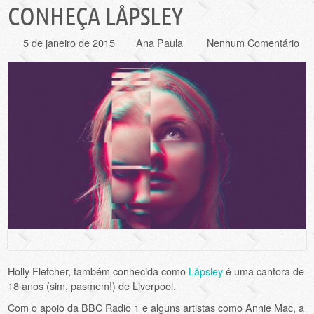
CONHEÇA LÅPSLEY
5 de janeiro de 2015
Ana Paula
Nenhum Comentário
Holly Fletcher, também conhecida como
Låpsley
é uma cantora de
18 anos (sim, pasmem!) de Liverpool.
Com o apoio da BBC Radio 1 e alguns artistas como Annie Mac, a