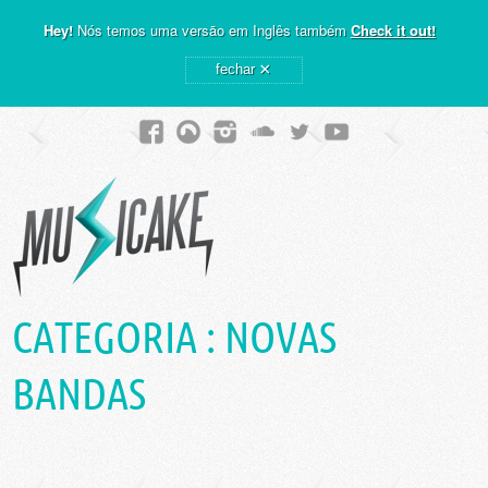
Hey!
Nós temos uma versão em Inglês também
Check it out!
×
fechar
CATEGORIA :
NOVAS
BANDAS