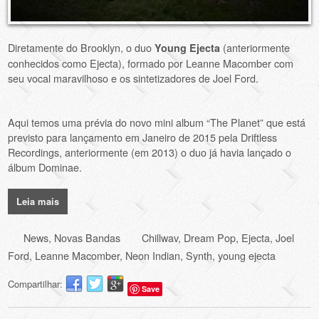
Diretamente do Brooklyn, o duo
(anteriormente
Young Ejecta
conhecidos como Ejecta), formado por Leanne Macomber com
seu vocal maravilhoso e os sintetizadores de Joel Ford.
Aqui temos uma prévia do novo mini album “The Planet” que está
previsto para lançamento em Janeiro de 2015 pela Driftless
Recordings, anteriormente (em 2013) o duo já havia lançado o
álbum Dominae.
Leia mais
News
,
Novas Bandas
Chillwav
,
Dream Pop
,
Ejecta
,
Joel
Ford
,
Leanne Macomber
,
Neon Indian
,
Synth
,
young ejecta
Compartilhar:
Save