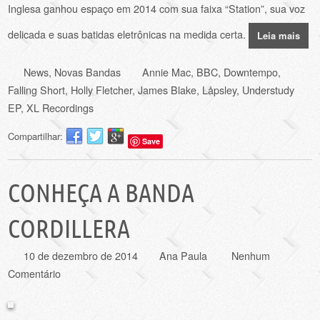
Inglesa ganhou espaço em 2014 com sua faixa “Station”, sua voz
delicada e suas batidas eletrônicas na medida certa.
Leia mais
News
,
Novas Bandas
Annie Mac
,
BBC
,
Downtempo
,
Falling Short
,
Holly Fletcher
,
James Blake
,
Låpsley
,
Understudy
EP
,
XL Recordings
Compartilhar:
Save
CONHEÇA A BANDA
CORDILLERA
10 de dezembro de 2014
Ana Paula
Nenhum
Comentário