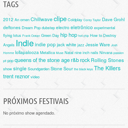
TAGS
clipe
Chillwave
2012
Dave Grohl
An omen
Coldplay
Corey Taylor
eletrônico
deftones
electro
Dream Pop
dubstep
experimental
hip hop
flying lotus
Green Day
How to Destroy
Frank Ocean
hot chip
Indie
indie pop
jack white
Jessie Ware
Angels
jazz
Josh
lollapalooza
Metallica
Natal
nine inch nails
Nirvana
Homme
Muse
passion
queens of the stone age
r&b
rock
Rolling Stones
pop
pit
The Killers
single
Stone Sour
show
Soundgarden
the black keys
trent reznor
video
PRÓXIMOS FESTIVAIS
No próximo show agendado.