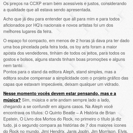
Os preços na CCXP eram bem acessíveis e justos, considerando
a qualidade que ali estava sendo apresentada.
Acho que já deu para entender que ali para mim e para todos
aficionados por HQ’s nacionais e novos artistas foi um dos
melhores lugares da feira.
O espaço foi compacto, em menos de 2 horas já dava pra ter dado
uma boa pincelada pela feira toda, os toy arts foram a maior
aposta dos vendedores, tinham de todos os jeitos, para todos os
gostos e bolsos, alguns stands tinham boas promoções e alguns
nem tanto.
Pontos para o stand da editora Aleph, stand simples, mas a
editora soube compensar a simplicidade com o projeto gráfico das
capas que estavam impecáveis, deixam qualquer um vidrado.
Nesse momento vocês devem estar pensando, mas e a
Sim, música e arte andam sempre lado a lado,
música?
chegando a se confundir em alguns casos. Na Aleph você
encontrava os títulos: O Quinto Beatle – A História de Brian
Epstein, O Livro dos Mortos do Rock, no primeiro o título já diz
tudo, já o segundo compara as histórias de 7 dos maiores ícones
do Rock no mundo, Jimi Hendrix, Janis Joplin, Jim Morrison, Elvis,