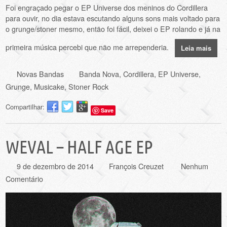
Foi engraçado pegar o EP Universe dos meninos do Cordillera
para ouvir, no dia estava escutando alguns sons mais voltado para
o grunge/stoner mesmo, então foi fácil, deixei o EP rolando e já na
primeira música percebi que não me arrependeria.
Leia mais
Novas Bandas
Banda Nova
,
Cordillera
,
EP Universe
,
Grunge
,
Musicake
,
Stoner Rock
Compartilhar:
Save
WEVAL – HALF AGE EP
9 de dezembro de 2014
François Creuzet
Nenhum
Comentário