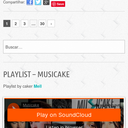
Compartilhar:
Save
1
2
3
…
30
›
PLAYLIST – MUSICAKE
Playlist by caker
Mell