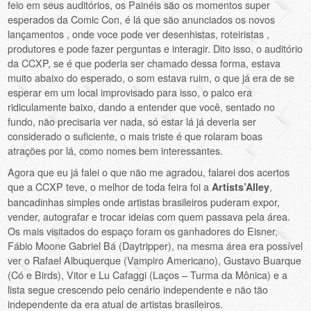
feio em seus auditórios, os Painéis são os momentos super
esperados da Comic Con, é lá que são anunciados os novos
lançamentos , onde voce pode ver desenhistas, roteiristas ,
produtores e pode fazer perguntas e interagir. Dito isso, o auditório
da CCXP, se é que poderia ser chamado dessa forma, estava
muito abaixo do esperado, o som estava ruim, o que já era de se
esperar em um local improvisado para isso, o palco era
ridiculamente baixo, dando a entender que você, sentado no
fundo, não precisaria ver nada, só estar lá já deveria ser
considerado o suficiente, o mais triste é que rolaram boas
atrações por lá, como nomes bem interessantes.
Agora que eu já falei o que não me agradou, falarei dos acertos
que a CCXP teve, o melhor de toda feira foi a
,
Artists’Alley
bancadinhas simples onde artistas brasileiros puderam expor,
vender, autografar e trocar ideias com quem passava pela área.
Os mais visitados do espaço foram os ganhadores do Eisner,
Fábio Moone Gabriel Bá (Daytripper), na mesma área era possível
ver o Rafael Albuquerque (Vampiro Americano), Gustavo Buarque
(Có e Birds), Vitor e Lu Cafaggi (Laços – Turma da Mônica) e a
lista segue crescendo pelo cenário independente e não tão
independente da era atual de artistas brasileiros.