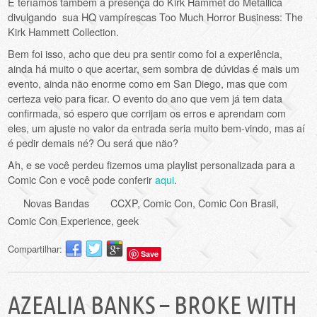
E teríamos também a presença do Kirk Hammet do Metallica
divulgando sua HQ vampírescas Too Much Horror Business: The
Kirk Hammett Collection.
Bem foi isso, acho que deu pra sentir como foi a experiência,
ainda há muito o que acertar, sem sombra de dúvidas é mais um
evento, ainda não enorme como em San Diego, mas que com
certeza veio para ficar. O evento do ano que vem já tem data
confirmada, só espero que corrijam os erros e aprendam com
eles, um ajuste no valor da entrada seria muito bem-vindo, mas aí
é pedir demais né? Ou será que não?
Ah, e se você perdeu fizemos uma playlist personalizada para a
Comic Con e você pode conferir
aqui
.
Novas Bandas
CCXP
,
Comic Con
,
Comic Con Brasil
,
Comic Con Experience
,
geek
Compartilhar:
Save
AZEALIA BANKS – BROKE WITH