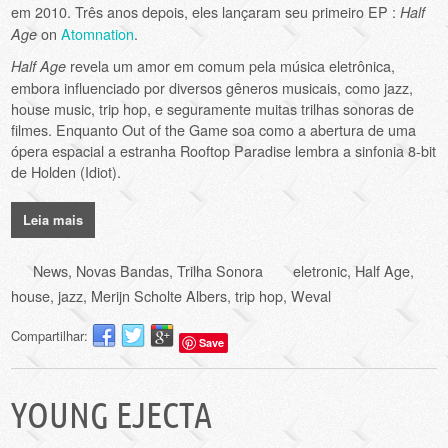
em 2010. Três anos depois, eles lançaram seu primeiro EP :
Half
on
Atomnation
.
Age
revela um amor em comum pela música eletrônica,
Half Age
embora influenciado por diversos gêneros musicais, como jazz,
house music, trip hop, e seguramente muitas trilhas sonoras de
filmes. Enquanto Out of the Game soa como a abertura de uma
ópera espacial a estranha Rooftop Paradise lembra a sinfonia 8-bit
de Holden (Idiot).
Leia mais
News
,
Novas Bandas
,
Trilha Sonora
eletronic
,
Half Age
,
house
,
jazz
,
Merijn Scholte Albers
,
trip hop
,
Weval
Compartilhar:
Save
YOUNG EJECTA