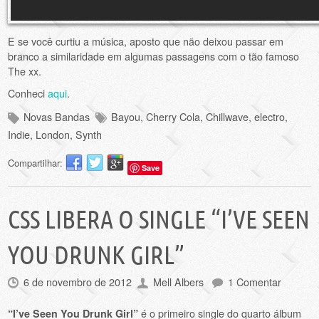
E se você curtiu a música, aposto que não deixou passar em
branco a similaridade em algumas passagens com o tão famoso
The xx.
Conheci
aqui
.
Novas Bandas
Bayou
,
Cherry Cola
,
Chillwave
,
electro
,
Indie
,
London
,
Synth
Compartilhar:
Save
CSS LIBERA O SINGLE “I’VE SEEN
YOU DRUNK GIRL”
6 de novembro de 2012
Mell Albers
1 Comentar
é o primeiro single do quarto álbum
“I’ve Seen You Drunk Girl”