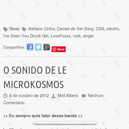
News
Adriano Cintra
,
Cansei de Ser Sexy
,
CSS
,
electro
,
I've Seen You Drunk Girl
,
LoveFoxxx
,
rock
,
single
Compartilhar:
Save
O SONIDO DE LE
MICROKOSMOS
6 de outubro de 2012
Mell Albers
Nenhum
Comentário
>> Eu sempre quis falar dessa banda <<