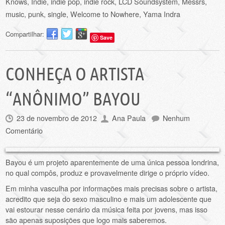
Knows
,
Indie
,
indie pop
,
indie rock
,
LCD Soundsystem
,
Messrs
,
music
,
punk
,
single
,
Welcome to Nowhere
,
Yama Indra
Compartilhar:
Save
CONHEÇA O ARTISTA
“ANÔNIMO” BAYOU
23 de novembro de 2012
Ana Paula
Nenhum
Comentário
Bayou é um projeto aparentemente de uma única pessoa londrina,
no qual compôs, produz e provavelmente dirige o próprio vídeo.
Em minha vasculha por informações mais precisas sobre o artista,
acredito que seja do sexo masculino e mais um adolescente que
vai estourar nesse cenário da música feita por jovens, mas isso
são apenas suposições que logo mais saberemos.