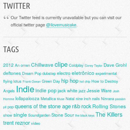
TWITTER
Our Twitter feed is currently unavailable but you can visit our
official twitter page
@ilovemusicake
.
TAGS
clipe
Chillwave
2012
Dave Grohl
An omen
Coldplay
Corey Taylor
eletrônico
deftones
electro
Dream Pop
dubstep
experimental
hip hop
flying lotus
Green Day
How to Destroy
Frank Ocean
hot chip
Indie
indie pop
jack white
Jessie Ware
Angels
jazz
Josh
lollapalooza
Metallica
Natal
nine inch nails
Nirvana
Homme
Muse
passion
queens of the stone age
r&b
rock
Rolling Stones
pop
pit
The Killers
single
Stone Sour
show
Soundgarden
the black keys
trent reznor
video