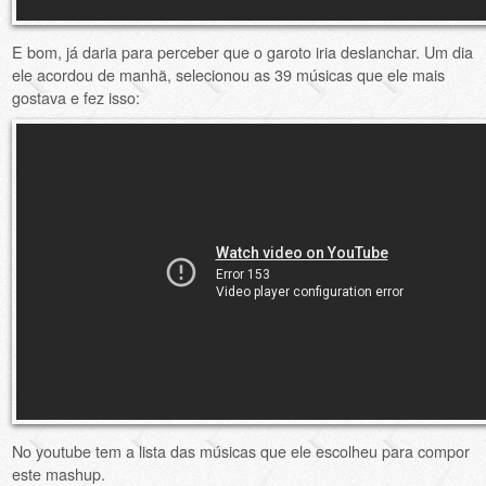
E bom, já daria para perceber que o garoto iria deslanchar. Um dia
ele acordou de manhã, selecionou as 39 músicas que ele mais
gostava e fez isso:
No youtube tem a lista das músicas que ele escolheu para compor
este mashup.