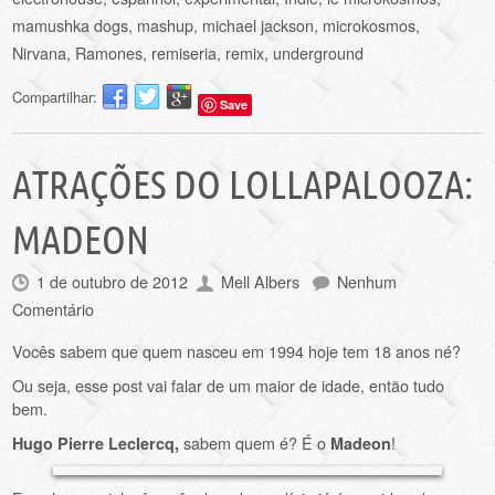
mamushka dogs
,
mashup
,
michael jackson
,
microkosmos
,
Nirvana
,
Ramones
,
remiseria
,
remix
,
underground
Compartilhar:
Save
ATRAÇÕES DO LOLLAPALOOZA:
MADEON
1 de outubro de 2012
Mell Albers
Nenhum
Comentário
Vocês sabem que quem nasceu em 1994 hoje tem 18 anos né?
Ou seja, esse post vai falar de um maior de idade, então tudo
bem.
sabem quem é? É o
!
Hugo Pierre Leclercq,
Madeon