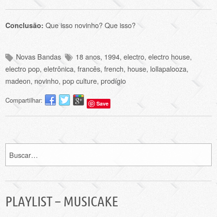
Que isso novinho? Que isso?
Conclusão:
Novas Bandas
18 anos
,
1994
,
electro
,
electro house
,
electro pop
,
eletrônica
,
francês
,
french
,
house
,
lollapalooza
,
madeon
,
novinho
,
pop culture
,
prodígio
Compartilhar:
Save
PLAYLIST – MUSICAKE