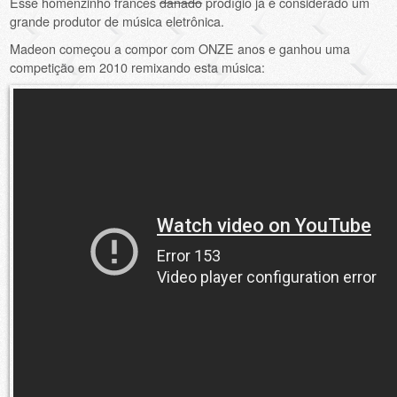
Esse homenzinho francês
danado
prodígio já é considerado um
grande produtor de música eletrônica.
Madeon começou a compor com ONZE anos e ganhou uma
competição em 2010 remixando esta música: