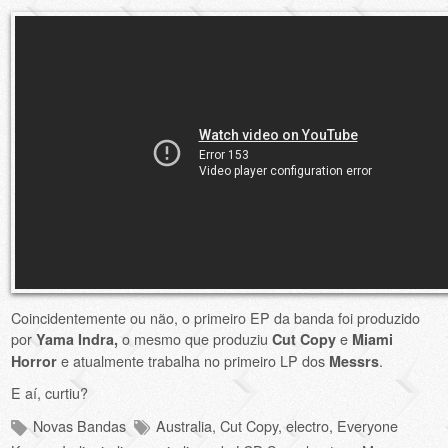
Coincidentemente ou não, o primeiro EP da banda foi produzido
por
o mesmo que produziu
e
Yama Indra,
Cut Copy
Miami
e atualmente trabalha no primeiro LP dos
.
Horror
Messrs
E aí, curtiu?
Novas Bandas
Australia
,
Cut Copy
,
electro
,
Everyone