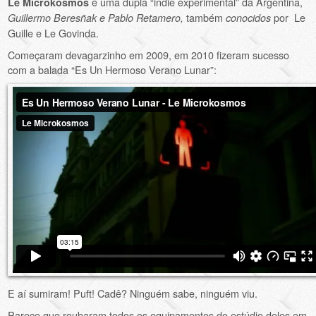
é uma dupla “indie experimental” da Argentina,
Le Microkosmos
também
por Le
Guillermo Beresñak e Pablo Retamero,
conocidos
Guille e Le Govinda.
Começaram devagarzinho em 2009, em 2010 fizeram sucesso
com a balada “Es Un Hermoso Verano Lunar”:
E aí sumiram! Puft! Cadê? Ninguém sabe, ninguém viu.
Parece que roubaram todos os equipamentos do estúdio deles em