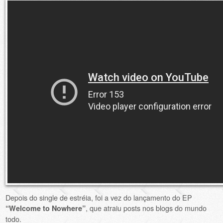
Depois do single de estréia, foi a vez do lançamento do EP
, que atraiu posts nos blogs do mundo
“Welcome to Nowhere”
todo.