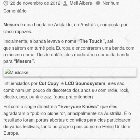
28 de novembro de 2012
Mell Albers
Nenhum
Comentário
é uma banda de Adelaide, na Austrália, composta por
Messrs
cinco rapazes.
Inicialmente, a banda levava o nome
até
“The Touch”,
que saírem em turnê pela Europa e encontrarem uma banda com
o mesmo nome. Desde então, eles mudaram o nome da banda
para
.
“Messrs”
Influenciados por
e
, eles são
Cut Copy
LCD Soundsystem
combinam um pouco da discoteca dos anos 80 com indie, rock,
electro, pop, punk e zaz. (ouça pra entender)
Foi com o single de estreia
que eles
“Everyone Knows”
agradaram o “público-pioneiro”, principalmente na Austrália. E o
resultado foram portas abertas e convites para eles participarem
de vários festivais, tanto no próprio país como no Reino Unido e
Europa.