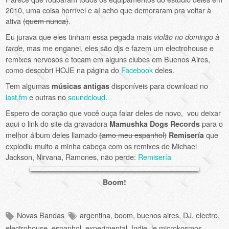
2010, uma coisa horrível e aí acho que demoraram pra voltar à
ativa
(quem nunca)
.
Eu jurava que eles tinham essa pegada mais
violão no domingo à
, mas me enganei, eles são djs e fazem um electrohouse e
tarde
remixes nervosos e tocam em alguns clubes em Buenos Aires,
como descobri HOJE na página do
Facebook
deles.
Tem algumas
disponíveis para download no
músicas antigas
last.fm
e outras no
soundcloud
.
Espero de coração que você ouça falar deles de novo, vou deixar
aqui o link do site da gravadora
para o
Mamushka Dogs Records
melhor álbum deles llamado
(amo meu espanhol)
que
Remisería
explodiu muito a minha cabeça com os remixes de Michael
Jackson, Nirvana, Ramones, não perde:
Remisería
Boom!
Novas Bandas
argentina
,
boom
,
buenos aires
,
DJ
,
electro
,
electrohouse
,
espanhol
,
experimental
,
Indie
,
le microkosmos
,