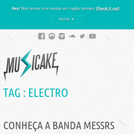
Hey!
Nós temos uma versão em Inglês também
Check it out!
×
fechar
TAG :
ELECTRO
CONHEÇA A BANDA MESSRS