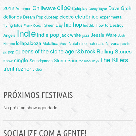
clipe
Chillwave
2012
Dave Grohl
An omen
Coldplay
Corey Taylor
eletrônico
deftones
electro
Dream Pop
dubstep
experimental
hip hop
flying lotus
Green Day
How to Destroy
Frank Ocean
hot chip
Indie
indie pop
jack white
Jessie Ware
Angels
jazz
Josh
lollapalooza
Metallica
Natal
nine inch nails
Nirvana
Homme
Muse
passion
queens of the stone age
r&b
rock
Rolling Stones
pop
pit
The Killers
single
Stone Sour
show
Soundgarden
the black keys
trent reznor
video
PRÓXIMOS FESTIVAIS
No próximo show agendado.
SOCIALIZE COM A GENTE!