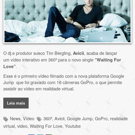
O dj e produtor sueco Tim Bergling,
, acaba de lançar
Avicii
um vídeo interativo em 360º para o novo single
“Waiting For
.
Love”
Esse é o primeiro vídeo filmado com a nova plataforma Google
Jump que foi gravado com 16 câmeras GoPro, o que permite
assistir ao vídeo em realidade virtual.
Leia mais
News
,
Vídeo
360º
,
Avicii
,
Google Jump
,
GoPro
,
realidade
virtual
,
video
,
Waiting For Love
,
Youtube