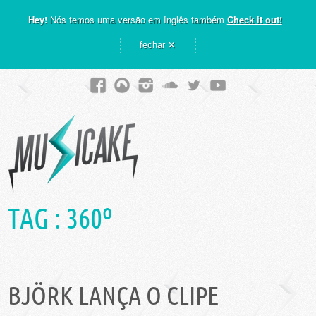
Hey!
Nós temos uma versão em Inglês também
Check it out!
×
fechar
TAG :
360º
BJÖRK LANÇA O CLIPE